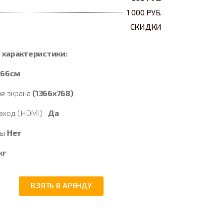
1 000 РУБ.
СКИДКИ
 характеристики:
ь
66см
е экрана
(1366х768)
 вход (HDMI)
Да
сы
Нет
кг
ВЗЯТЬ В АРЕНДУ