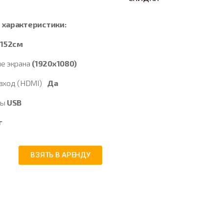
 характеристики:
ь
152см
е экрана
(1920х1080)
 вход (HDMI)
Да
сы
USB
г
ВЗЯТЬ В АРЕНДУ