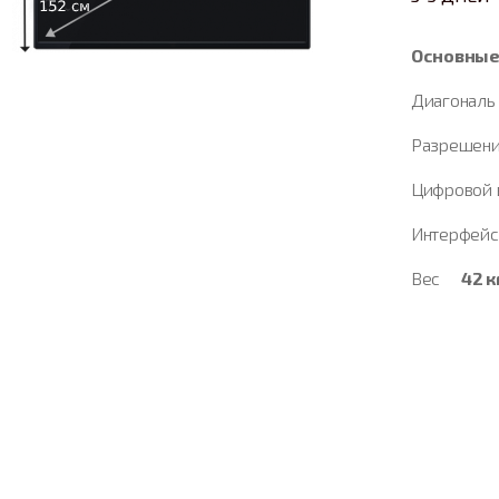
Основные
Диагонал
Разрешени
Цифровой
Интерфей
Вес
42 к