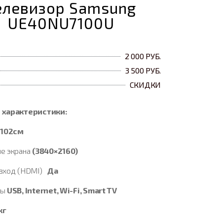
елевизор Samsung
UE40NU7100U
2 000 РУБ.
3 500 РУБ.
СКИДКИ
 характеристики:
ь
102см
е экрана
(3840×2160)
вход (HDMI)
Да
сы
USB, Internet, Wi-Fi, Smart TV
кг