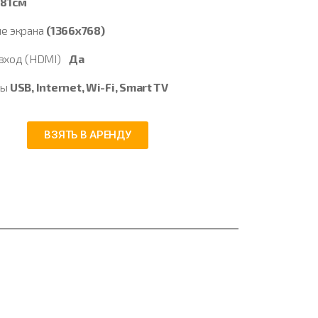
ь
81см
е экрана
(1366х768)
 вход (HDMI)
Да
сы
USB, Internet, Wi-Fi, Smart TV
ВЗЯТЬ В АРЕНДУ