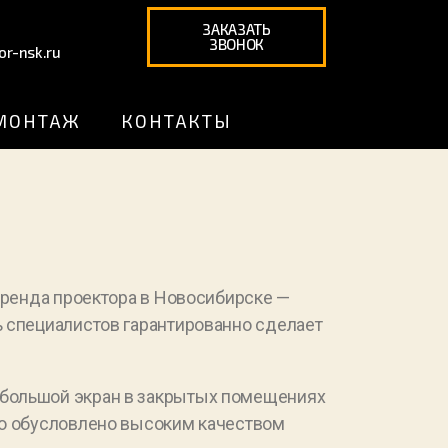
ЗАКАЗАТЬ
ЗВОНОК
or-nsk.ru
 МОНТАЖ
КОНТАКТЫ
Аренда проектора в Новосибирске —
ь специалистов гарантированно сделает
 большой экран в закрытых помещениях
то обусловлено высоким качеством