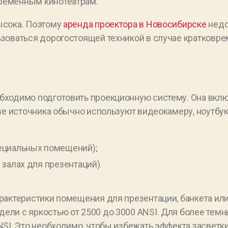
ременным кинотеатрам.
ысока. Поэтому
аренда проектора в Новосибирске
недо
ьзоваться дорогостоящей техникой в случае кратковр
бходимо подготовить проекционную систему. Она включ
стве источника обычно используют видеокамеру, ноутб
ециальных помещений);
залах для презентаций).
арактеристики помещения для презентации, банкета ил
ели с яркостью от 2500 до 3000 ANSI. Для более тем
NSI. Это необходимо, чтобы избежать эффекта засветки